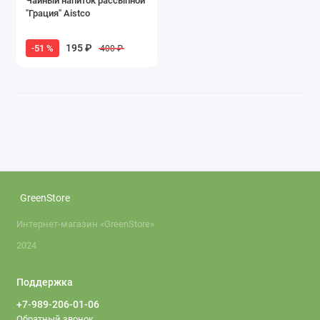
Чайный напиток рассыпной
"Грация" Aistco
195 ₽
-51 %
400 ₽
GreenStore
Интернет-магазин «GreenStore»
2024
Поддержка
+7-989-206-01-06
Обратный звонок